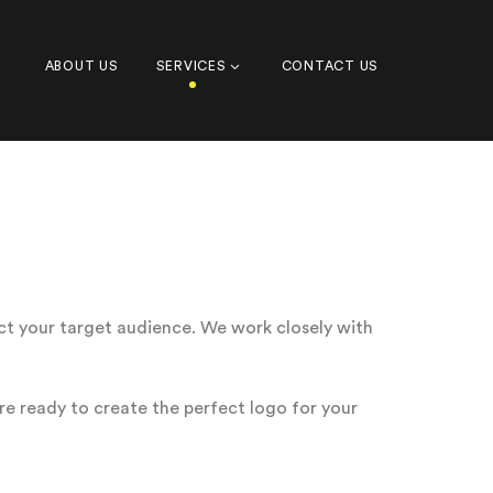
ABOUT US
SERVICES
CONTACT US
act your target audience. We work closely with
are ready to create the perfect logo for your